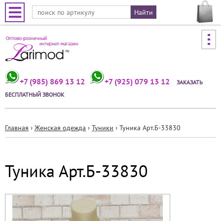
Jump to navigation
+7 (985) 869 13 12
+7 (925) 079 13 12
ЗАКАЗАТЬ
БЕСПЛАТНЫЙ ЗВОНОК
Главная
›
Женская одежда
›
Туники
›
Туника Арт.Б-33830
Вы
здесь
Туника Арт.Б-33830