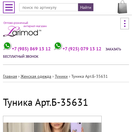
Jump to navigation
+7 (985) 869 13 12
+7 (925) 079 13 12
ЗАКАЗАТЬ
БЕСПЛАТНЫЙ ЗВОНОК
Главная
›
Женская одежда
›
Туники
›
Туника Арт.Б-35631
Вы
здесь
Туника Арт.Б-35631