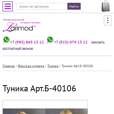
Jump to navigation
+7 (985) 869 13 12
+7 (925) 079 13 12
ЗАКАЗАТЬ
БЕСПЛАТНЫЙ ЗВОНОК
Главная
›
Женская одежда
›
Туники
›
Туника Арт.Б-40106
Вы
здесь
Туника Арт.Б-40106