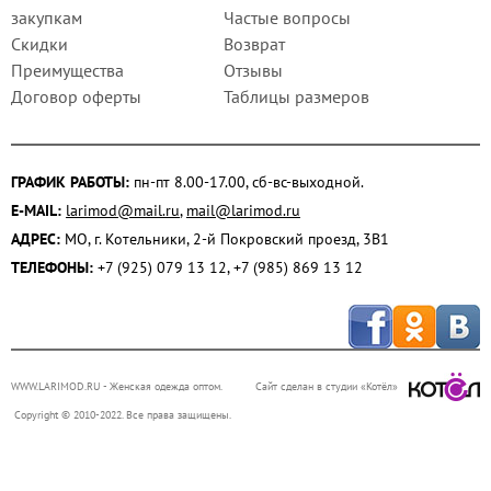
закупкам
Частые вопросы
Скидки
Возврат
Преимущества
Отзывы
Договор оферты
Таблицы размеров
ГРАФИК РАБОТЫ:
пн-пт 8.00-17.00, сб-вс-выходной.
E-MAIL:
larimod@mail.ru
,
mail@larimod.ru
АДРЕС:
МО, г. Котельники, 2-й Покровский проезд, 3В1
ТЕЛЕФОНЫ:
+7 (925) 079 13 12, +7 (985) 869 13 12
WWW.LARIMOD.RU
- Женская одежда оптом.
Сайт сделан в студии «Котёл»
Copyright © 2010-2022. Все права защищены.