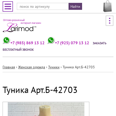
Jump to navigation
+7 (985) 869 13 12
+7 (925) 079 13 12
ЗАКАЗАТЬ
БЕСПЛАТНЫЙ ЗВОНОК
Главная
›
Женская одежда
›
Туники
›
Туника Арт.Б-42703
Вы
здесь
Туника Арт.Б-42703