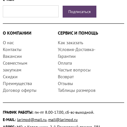
О КОМПАНИИ
СЕРВИС И ПОМОЩЬ
О нас
Как заказать
Контакты
Условия-Доставка-
Вакансии
Гарантии
Совместным
Оплата
закупкам
Частые вопросы
Скидки
Возврат
Преимущества
Отзывы
Договор оферты
Таблицы размеров
ГРАФИК РАБОТЫ:
пн-пт 8.00-17.00, сб-вс-выходной.
E-MAIL:
larimod@mail.ru
,
mail@larimod.ru
АДРЕС:
МО, г. Котельники, 2-й Покровский проезд, 3В1