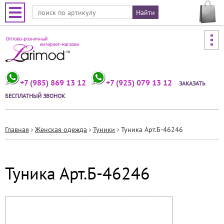
Jump to navigation
+7 (985) 869 13 12
+7 (925) 079 13 12
ЗАКАЗАТЬ
БЕСПЛАТНЫЙ ЗВОНОК
Главная
›
Женская одежда
›
Туники
›
Туника Арт.Б-46246
Вы
здесь
Туника Арт.Б-46246