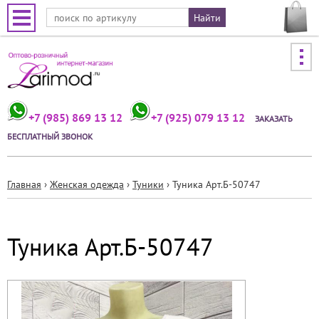
Jump to navigation
+7 (985) 869 13 12
+7 (925) 079 13 12
ЗАКАЗАТЬ
БЕСПЛАТНЫЙ ЗВОНОК
Главная
›
Женская одежда
›
Туники
›
Туника Арт.Б-50747
Вы
здесь
Туника Арт.Б-50747