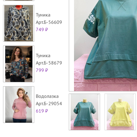
Туника
Арт.Б-56609
749 ₽
Туника
Арт.Б-58679
799 ₽
Водолазка
Арт.Б-29054
619 ₽