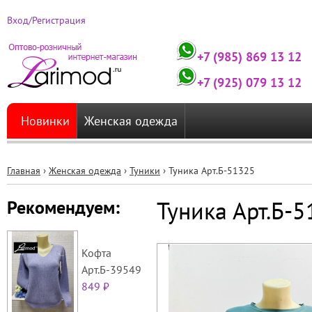
Вход/Регистрация
+7 (985) 869 13 12
+7 (925) 079 13 12
Новинки
Женская одежда
Главная
›
Женская одежда
›
Туники
›
Туника Арт.Б-51325
Вы
Туника Арт.Б-
Рекомендуем:
здесь
Кофта
Арт.Б-39549
849 ₽