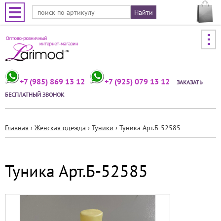
Jump to navigation
+7 (985) 869 13 12
+7 (925) 079 13 12
ЗАКАЗАТЬ
БЕСПЛАТНЫЙ ЗВОНОК
Главная
›
Женская одежда
›
Туники
›
Туника Арт.Б-52585
Вы
здесь
Туника Арт.Б-52585