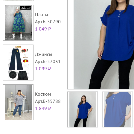
Платье
Арт.Б-50790
1 049 ₽
Джинсы
Арт.Б-57031
1 099 ₽
Костюм
Арт.Б-35788
1 849 ₽