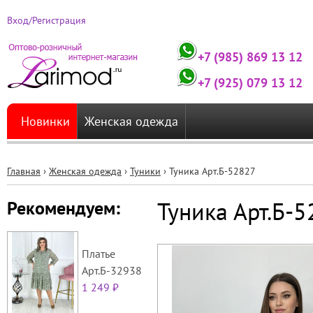
Вход/Регистрация
+7 (985) 869 13 12
+7 (925) 079 13 12
Новинки
Женская одежда
Главная
›
Женская одежда
›
Туники
›
Туника Арт.Б-52827
Вы
Туника Арт.Б-
Рекомендуем:
здесь
Платье
Арт.Б-32938
1 249 ₽