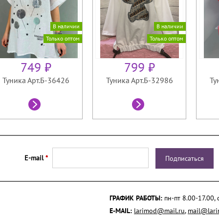
В наличии
В наличии
Только оптом
Только оптом
749 ₽
799 ₽
Туника Арт.Б-36426
Туника Арт.Б-32986
Ту
E-mail
*
ГРАФИК РАБОТЫ:
пн-пт 8.00-17.00,
E-MAIL:
larimod@mail.ru
,
mail@lari