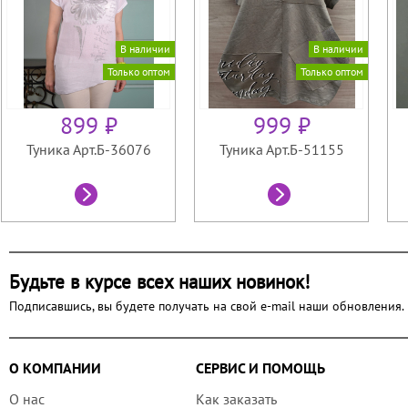
В наличии
В наличии
Только оптом
Только оптом
899 ₽
999 ₽
Туника Арт.Б-36076
Туника Арт.Б-51155
Будьте в курсе всех наших новинок!
Подписавшись, вы будете получать на свой e-mail наши обновления.
О КОМПАНИИ
СЕРВИС И ПОМОЩЬ
О нас
Как заказать