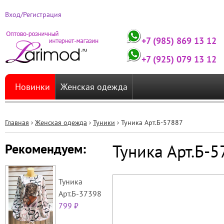
Вход/Регистрация
+7 (985) 869 13 12
+7 (925) 079 13 12
Новинки
Женская одежда
Главная
›
Женская одежда
›
Туники
›
Туника Арт.Б-57887
Вы
Туника Арт.Б-
Рекомендуем:
здесь
Туника
Арт.Б-37398
799 ₽