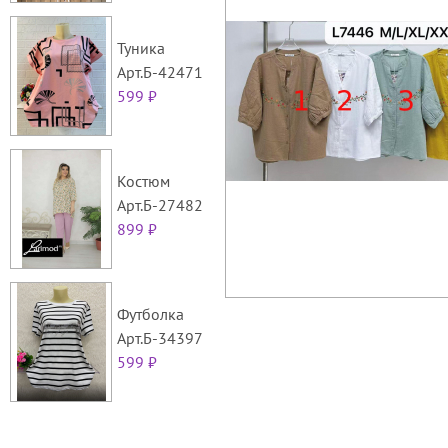
Туника
Арт.Б-42471
599 ₽
Костюм
Арт.Б-27482
899 ₽
Футболка
Арт.Б-34397
599 ₽