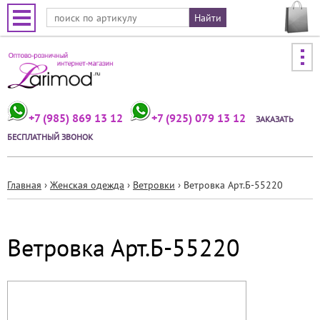
Jump to navigation
+7 (985) 869 13 12
+7 (925) 079 13 12
ЗАКАЗАТЬ
БЕСПЛАТНЫЙ ЗВОНОК
Главная
›
Женская одежда
›
Ветровки
›
Ветровка Арт.Б-55220
Вы
здесь
Ветровка Арт.Б-55220