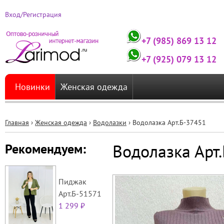
Вход/Регистрация
+7 (985) 869 13 12
+7 (925) 079 13 12
Новинки
Женская одежда
Главная
›
Женская одежда
›
Водолазки
›
Водолазка Арт.Б-37451
Вы
Водолазка Арт
Рекомендуем:
здесь
Пиджак
Арт.Б-51571
1 299 ₽