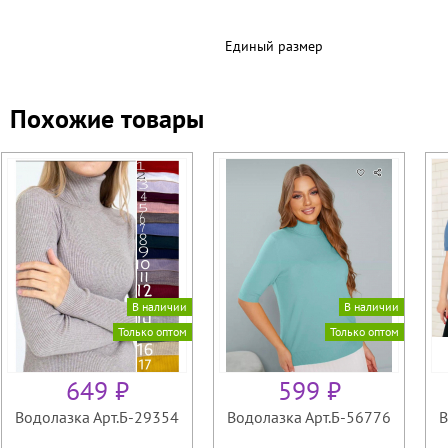
Единый размер
Похожие товары
В наличии
В наличии
Только оптом
Только оптом
649 ₽
599 ₽
Водолазка Арт.Б-29354
Водолазка Арт.Б-56776
В