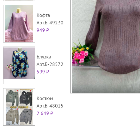
Кофта
Арт.Б-49230
949 ₽
Блузка
Арт.Б-28572
599 ₽
Костюм
Арт.Б-48015
2 649 ₽