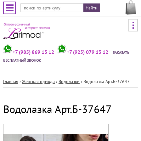
Jump to navigation
+7 (985) 869 13 12
+7 (925) 079 13 12
ЗАКАЗАТЬ
БЕСПЛАТНЫЙ ЗВОНОК
Главная
›
Женская одежда
›
Водолазки
›
Водолазка Арт.Б-37647
Вы
здесь
Водолазка Арт.Б-37647