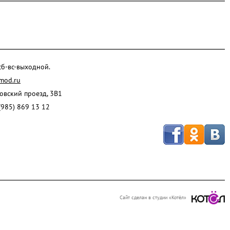
 сб-вс-выходной.
mod.ru
ровский проезд, 3В1
(985) 869 13 12
Сайт сделан в студии «Котёл»