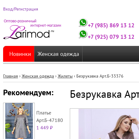
Вход/Регистрация
+7 (985) 869 13 12
+7 (925) 079 13 12
Новинки
Женская одежда
Главная
›
Женская одежда
›
Жилеты
›
Безрукавка Арт.Б-33376
Вы
Безрукавка Ар
Рекомендуем:
здесь
Платье
Арт.Б-47180
1 449 ₽