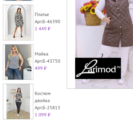
Платье
Арт.Б-46390
1 449 ₽
Майка
Арт.Б-43750
499 ₽
Костюм
двойка
Арт.Б-25813
1 099 ₽