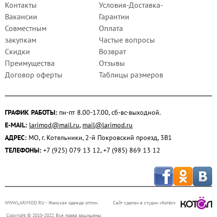
Контакты
Условия-Доставка-
Вакансии
Гарантии
Совместным
Оплата
закупкам
Частые вопросы
Скидки
Возврат
Преимущества
Отзывы
Договор оферты
Таблицы размеров
ГРАФИК РАБОТЫ:
пн-пт 8.00-17.00, сб-вс-выходной.
E-MAIL:
larimod@mail.ru
,
mail@larimod.ru
АДРЕС:
МО, г. Котельники, 2-й Покровский проезд, 3В1
ТЕЛЕФОНЫ:
+7 (925) 079 13 12, +7 (985) 869 13 12
WWW.LARIMOD.RU
- Женская одежда оптом.
Сайт сделан в студии «Котёл»
Copyright © 2010-2022. Все права защищены.