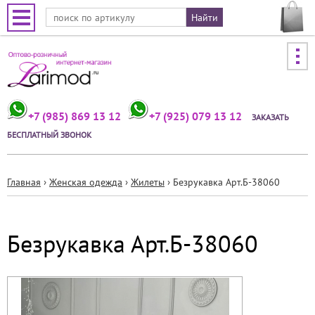
Jump to navigation
+7 (985) 869 13 12
+7 (925) 079 13 12
ЗАКАЗАТЬ
БЕСПЛАТНЫЙ ЗВОНОК
Главная
›
Женская одежда
›
Жилеты
›
Безрукавка Арт.Б-38060
Вы
здесь
Безрукавка Арт.Б-38060