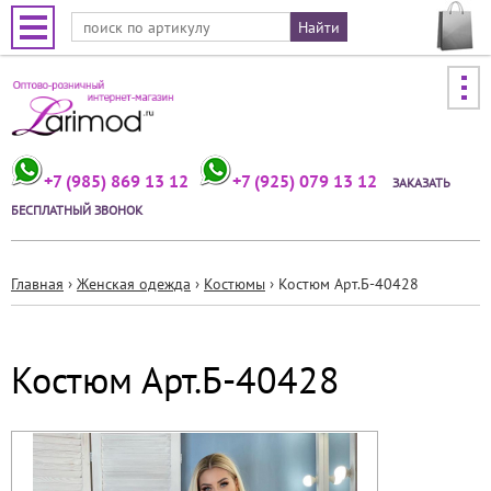
Jump to navigation
+7 (985) 869 13 12
+7 (925) 079 13 12
ЗАКАЗАТЬ
БЕСПЛАТНЫЙ ЗВОНОК
Главная
›
Женская одежда
›
Костюмы
›
Костюм Арт.Б-40428
Вы
здесь
Костюм Арт.Б-40428