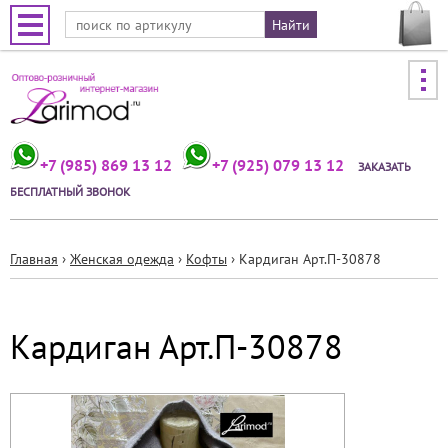
Jump to navigation
+7 (985) 869 13 12
+7 (925) 079 13 12
ЗАКАЗАТЬ
БЕСПЛАТНЫЙ ЗВОНОК
Главная
›
Женская одежда
›
Кофты
›
Кардиган Арт.П-30878
Вы
здесь
Кардиган Арт.П-30878