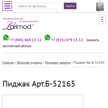
Jump to navigation
+7 (985) 869 13 12
+7 (925) 079 13 12
ЗАКАЗАТЬ
БЕСПЛАТНЫЙ ЗВОНОК
Главная
›
Женская одежда
›
Пиджаки, жакеты
›
Пиджак Арт.Б-52165
Вы
здесь
Пиджак Арт.Б-52165