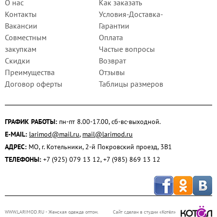
О нас
Как заказать
Контакты
Условия-Доставка-
Вакансии
Гарантии
Совместным
Оплата
закупкам
Частые вопросы
Скидки
Возврат
Преимущества
Отзывы
Договор оферты
Таблицы размеров
ГРАФИК РАБОТЫ:
пн-пт 8.00-17.00, сб-вс-выходной.
E-MAIL:
larimod@mail.ru
,
mail@larimod.ru
АДРЕС:
МО, г. Котельники, 2-й Покровский проезд, 3В1
ТЕЛЕФОНЫ:
+7 (925) 079 13 12, +7 (985) 869 13 12
WWW.LARIMOD.RU
- Женская одежда оптом.
Сайт сделан в студии «Котёл»