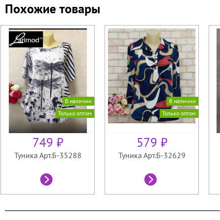
Похожие товары
В наличии
В наличии
Только оптом
Только оптом
749 ₽
579 ₽
Туника Арт.Б-35288
Туника Арт.Б-32629