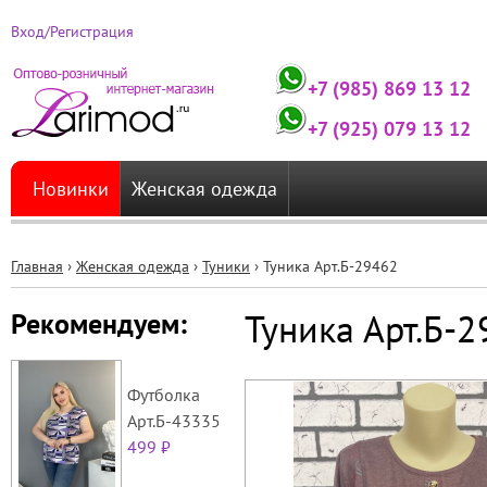
Вход/Регистрация
+7 (985) 869 13 12
+7 (925) 079 13 12
Новинки
Женская одежда
Главная
›
Женская одежда
›
Туники
›
Туника Арт.Б-29462
Вы
Туника Арт.Б-
Рекомендуем:
здесь
Футболка
Арт.Б-43335
499 ₽