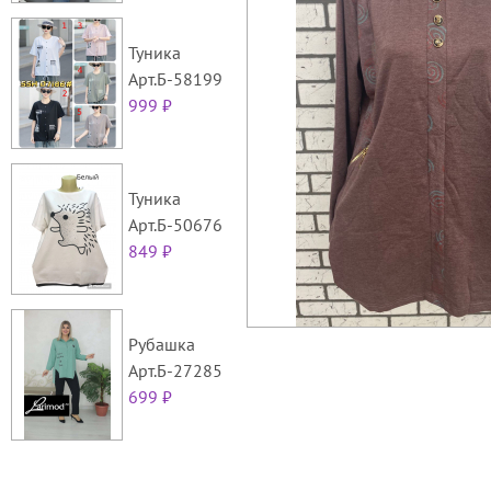
Туника
Арт.Б-58199
999 ₽
Туника
Арт.Б-50676
849 ₽
Рубашка
Арт.Б-27285
699 ₽