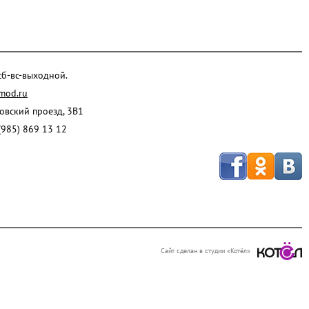
 сб-вс-выходной.
mod.ru
ровский проезд, 3В1
(985) 869 13 12
Сайт сделан в студии «Котёл»