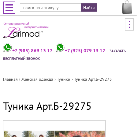
Jump to navigation
+7 (985) 869 13 12
+7 (925) 079 13 12
ЗАКАЗАТЬ
БЕСПЛАТНЫЙ ЗВОНОК
Главная
›
Женская одежда
›
Туники
›
Туника Арт.Б-29275
Вы
здесь
Туника Арт.Б-29275