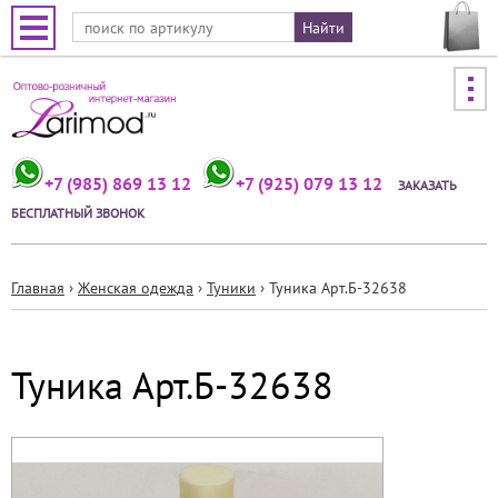
Jump to navigation
+7 (985) 869 13 12
+7 (925) 079 13 12
ЗАКАЗАТЬ
БЕСПЛАТНЫЙ ЗВОНОК
Главная
›
Женская одежда
›
Туники
›
Туника Арт.Б-32638
Вы
здесь
Туника Арт.Б-32638