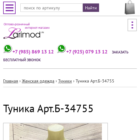
Jump to navigation
+7 (985) 869 13 12
+7 (925) 079 13 12
ЗАКАЗАТЬ
БЕСПЛАТНЫЙ ЗВОНОК
Главная
›
Женская одежда
›
Туники
›
Туника Арт.Б-34755
Вы
здесь
Туника Арт.Б-34755