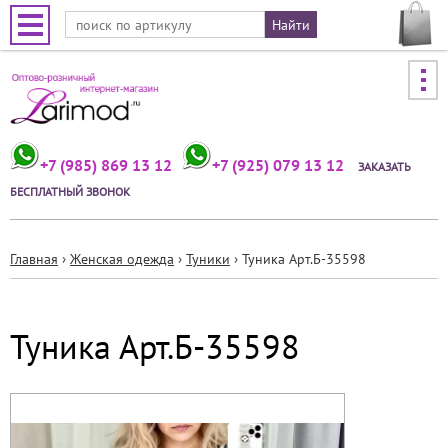
Jump to navigation
+7 (985) 869 13 12
+7 (925) 079 13 12
ЗАКАЗАТЬ
БЕСПЛАТНЫЙ ЗВОНОК
Главная
›
Женская одежда
›
Туники
›
Туника Арт.Б-35598
Вы
здесь
Туника Арт.Б-35598