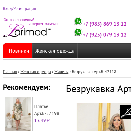
Вход/Регистрация
+7 (985) 869 13 12
+7 (925) 079 13 12
Новинки
Женская одежда
Главная
›
Женская одежда
›
Жилеты
›
Безрукавка Арт.Б-42118
Вы
Безрукавка Ар
Рекомендуем:
здесь
Платье
Арт.Б-57198
1 649 ₽