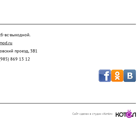
 сб-вс-выходной.
mod.ru
ровский проезд, 3В1
(985) 869 13 12
Сайт сделан в студии «Котёл»