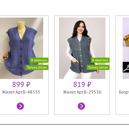
В наличии
В наличии
Только оптом
Только оптом
899 ₽
819 ₽
Жилет Арт.Б-48335
Жилет Арт.Б-29536
Безр