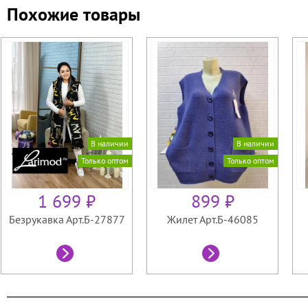
Похожие товары
В наличии
В наличии
Только оптом
Только оптом
1 699 ₽
899 ₽
Безрукавка Арт.Б-27877
Жилет Арт.Б-46085