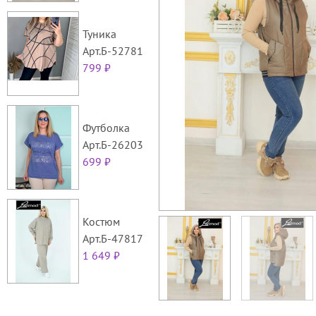
Туника
Арт.Б-52781
799 ₽
Футболка
Арт.Б-26203
699 ₽
Костюм
Арт.Б-47817
1 649 ₽