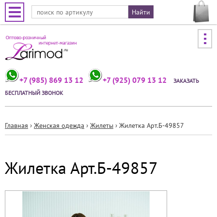
Jump to navigation
+7 (985) 869 13 12
+7 (925) 079 13 12
ЗАКАЗАТЬ
БЕСПЛАТНЫЙ ЗВОНОК
Главная
›
Женская одежда
›
Жилеты
›
Жилетка Арт.Б-49857
Вы
здесь
Жилетка Арт.Б-49857