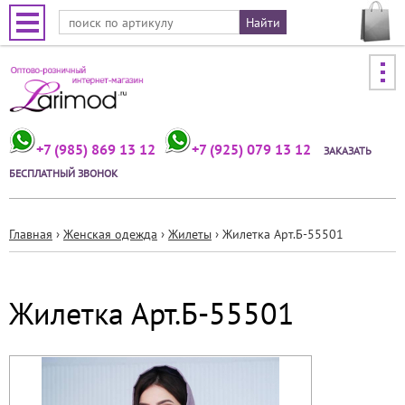
Jump to navigation
+7 (985) 869 13 12
+7 (925) 079 13 12
ЗАКАЗАТЬ
БЕСПЛАТНЫЙ ЗВОНОК
Главная
›
Женская одежда
›
Жилеты
›
Жилетка Арт.Б-55501
Вы
здесь
Жилетка Арт.Б-55501